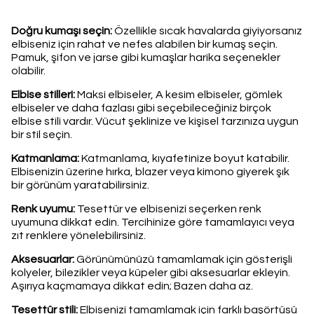
Doğru kumaşı seçin:
Özellikle sıcak havalarda giyiyorsanız
elbiseniz için rahat ve nefes alabilen bir kumaş seçin.
Pamuk, şifon ve jarse gibi kumaşlar harika seçenekler
olabilir.
Elbise stilleri:
Maksi elbiseler, A kesim elbiseler, gömlek
elbiseler ve daha fazlası gibi seçebileceğiniz birçok
elbise stili vardır. Vücut şeklinize ve kişisel tarzınıza uygun
bir stil seçin.
Katmanlama:
Katmanlama, kıyafetinize boyut katabilir.
Elbisenizin üzerine hırka, blazer veya kimono giyerek şık
bir görünüm yaratabilirsiniz.
Renk uyumu:
Tesettür ve elbisenizi seçerken renk
uyumuna dikkat edin. Tercihinize göre tamamlayıcı veya
zıt renklere yönelebilirsiniz.
Aksesuarlar:
Görünümünüzü tamamlamak için gösterişli
kolyeler, bilezikler veya küpeler gibi aksesuarlar ekleyin.
Aşırıya kaçmamaya dikkat edin; Bazen daha az.
Tesettür stili:
Elbisenizi tamamlamak için farklı başörtüsü