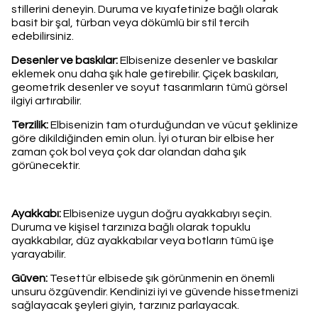
stillerini deneyin. Duruma ve kıyafetinize bağlı olarak
basit bir şal, türban veya dökümlü bir stil tercih
edebilirsiniz.
Desenler ve baskılar:
Elbisenize desenler ve baskılar
eklemek onu daha şık hale getirebilir. Çiçek baskıları,
geometrik desenler ve soyut tasarımların tümü görsel
ilgiyi artırabilir.
Terzilik:
Elbisenizin tam oturduğundan ve vücut şeklinize
göre dikildiğinden emin olun. İyi oturan bir elbise her
zaman çok bol veya çok dar olandan daha şık
görünecektir.
Ayakkabı:
Elbisenize uygun doğru ayakkabıyı seçin.
Duruma ve kişisel tarzınıza bağlı olarak topuklu
ayakkabılar, düz ayakkabılar veya botların tümü işe
yarayabilir.
Güven:
Tesettür elbisede şık görünmenin en önemli
unsuru özgüvendir. Kendinizi iyi ve güvende hissetmenizi
sağlayacak şeyleri giyin, tarzınız parlayacak.