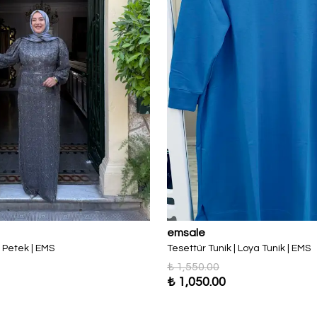
emsale
| Petek | EMS
Tesettür Tunik | Loya Tunik | EMS
₺ 1,550.00
₺ 1,050.00