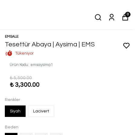
0
EMSALE
Tesettür Abaya | Aysima | EMS
Tükeniyor
Ürün Kodu
:
emsaysima1
₺ 5,500.00
₺ 3,300.00
Renkler
Siyah
Lacivert
Beden