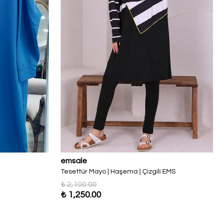
emsale
Tesettür Mayo | Haşema | Çizgili EMS
₺ 2,100.00
₺ 1,250.00