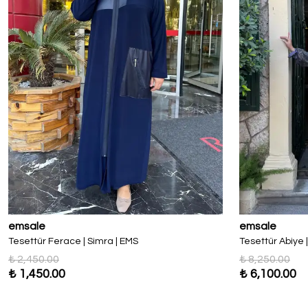
emsale
emsale
Tesettür Ferace | Simra | EMS
Tesettür Abiye 
₺ 2,450.00
₺ 8,250.00
₺ 1,450.00
₺ 6,100.00