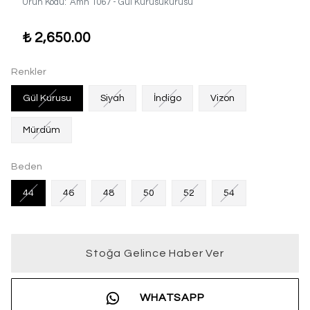
Ürün Kodu
:
Amh 1067 - Gül Kurusukurusu
₺ 2,650.00
Renkler
Gül Kurusu
Siyah
İndigo
Vizon
Mürdüm
Beden
44
46
48
50
52
54
Stoğa Gelince Haber Ver
WHATSAPP