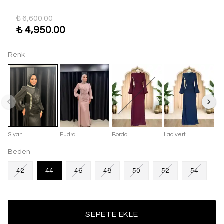
₺ 6,600.00
₺ 4,950.00
Renk
Siyah
Pudra
Bordo
Lacivert
Beden
42
44
46
48
50
52
54
SEPETE EKLE