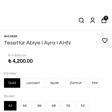
0
AHUNİSA
Tesettür Abiye I Ayra I AHN
₺ 4,650.00
₺ 4,200.00
Renkler
Gold
Lacivert
Siyah
Zümrüt
Mor
Beden
42
44
46
48
50
52