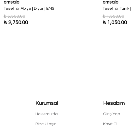
emsale
emsale
Tesettür Abiye | Diyar | EMS
Tesettür Tunik |
₺ 5,500.00
₺ 1,550.00
₺ 2,750.00
₺ 1,050.00
Kurumsal
Hesabım
Hakkımızda
Giriş Yap
Bize Ulaşın
Kayıt Ol