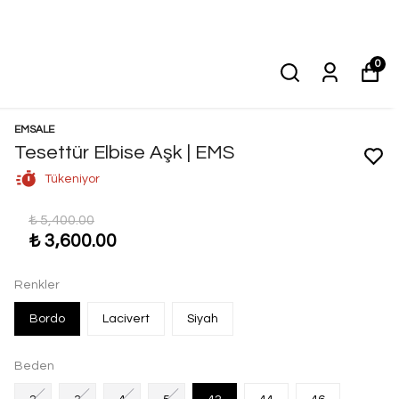
0
EMSALE
Tesettür Elbise Aşk | EMS
Tükeniyor
₺ 5,400.00
₺ 3,600.00
Renkler
Bordo
Lacivert
Siyah
Beden