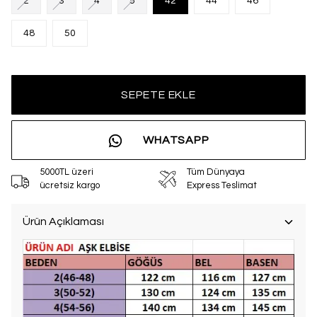
2
3
4
5
42
44
46
48
50
SEPETE EKLE
WHATSAPP
5000TL üzeri
Tüm Dünyaya
ücretsiz kargo
Express Teslimat
Ürün Açıklaması