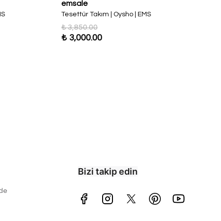
emsale
MS
Tesettür Takım | Oysho | EMS
₺ 3,850.00
₺ 3,000.00
Bizi takip edin
ade