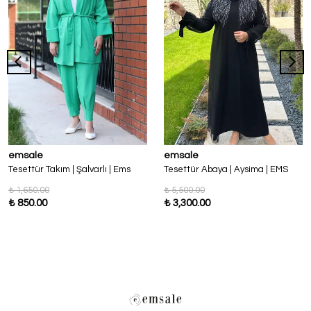
emsale
emsale
Tesettür Takım | Şalvarlı | Ems
Tesettür Abaya | Aysima | EMS
₺ 1,650.00
₺ 5,500.00
₺ 850.00
₺ 3,300.00