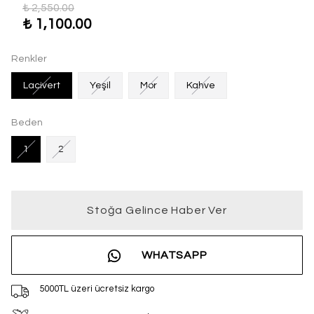
₺ 2,550.00
₺ 1,100.00
Renkler
Lacivert
Yeşil
Mor
Kahve
Beden
1
2
Stoğa Gelince Haber Ver
WHATSAPP
5000TL üzeri ücretsiz kargo