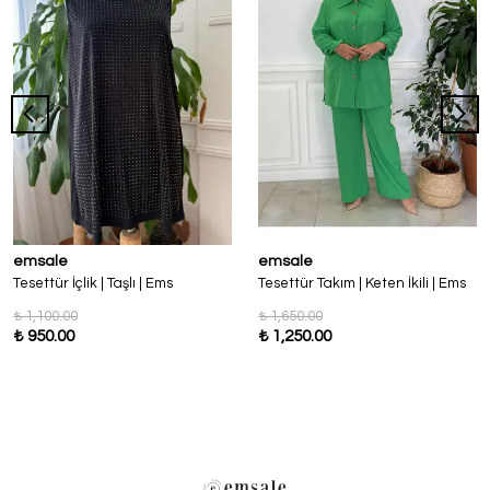
emsale
emsale
Tesettür İçlik | Taşlı | Ems
Tesettür Takım | Keten İkili | Ems
₺ 1,100.00
₺ 1,650.00
₺ 950.00
₺ 1,250.00