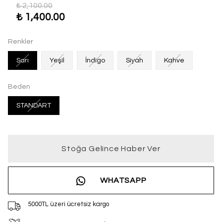
₺ 2,100.00
₺ 1,400.00
Renkler
Sarı
Yeşil
İndigo
Siyah
Kahve
Beden
STANDART
Stoğa Gelince Haber Ver
WHATSAPP
5000TL üzeri ücretsiz kargo