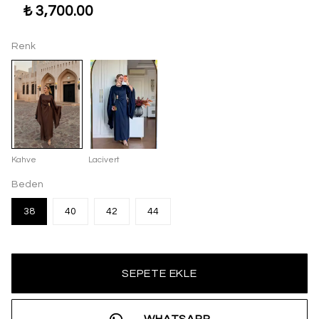
₺ 3,700.00
Renk
Kahve
Lacivert
Beden
38
40
42
44
SEPETE EKLE