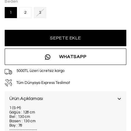
Beden
1
2
3
SEPETE EKLE
WHATSAPP
5000TL üzeri ücretsiz kargo
Tüm Dünyaya Express Teslimat
Ürün Açıklaması
1 (S-M)
Göğüs : 128 cm
Bel : 130 cm
Basen : 130 cm
Boy : 78
-------------------