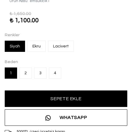
Ürün Kodu
:
emsukiclk1
₺ 1,650.00
₺ 1,100.00
Renkler
Siyah
Ekru
Lacivert
Beden
1
2
3
4
SEPETE EKLE
WHATSAPP
5000TL üzeri ücretsiz kargo