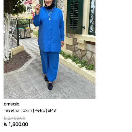
emsale
Tesettür Takım | Petro | EMS
₺ 2,450.00
₺ 1,800.00