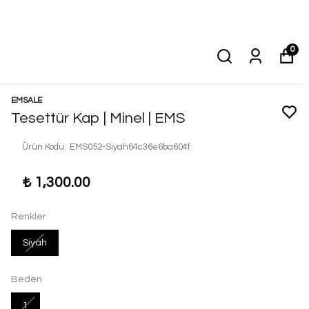
0
EMSALE
Tesettür Kap | Minel | EMS
Ürün Kodu
:
EMS052-Siyah64c36e6ba604f
₺ 1,300.00
Renkler
Siyah
Beden
1