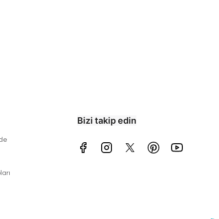
Bizi takip edin
ade
arı