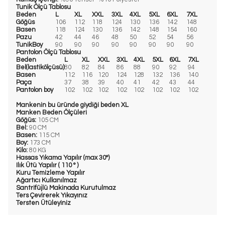
Tunik Ölçü Tablosu
Beden
L
XL
XXL
3XL
4XL
5XL
6XL
7XL
Göğüs
106
112
118
124
130
136
142
148
Basen
118
124
130
136
142
148
154
160
Pazu
42
44
46
48
50
52
54
56
TunikBoy
90
90
90
90
90
90
90
90
Pantolon Ölçü Tablosu
Beden
L
XL
XXL
3XL
4XL
5XL
6XL
7XL
Bel(lastikölçüsü)
80
82
84
86
88
90
92
94
Basen
112
116
120
124
128
132
136
140
Paça
37
38
39
40
41
42
43
44
Pantolon boy
102
102
102
102
102
102
102
102
Mankenin bu üründe giydiği beden XL
Manken Beden Ölçüleri
Göğüs:
105 CM
Bel:
90 CM
Basen:
115 CM
Boy:
173 CM
Kilo:
80 KG
Hassas Yıkama Yapılır (max 30°)
Ilık Ütü Yapılır ( 110 ° )
Kuru Temizleme Yapılır
Ağartıcı Kullanılmaz
Santrifüjlü Makinada Kurutulmaz
Ters Çevirerek Yıkayınız
Tersten Ütüleyiniz