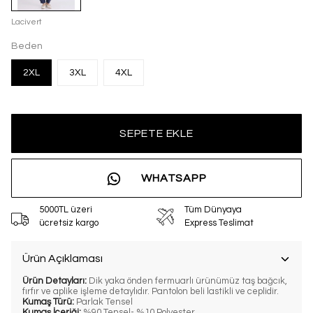
Lacivert
Beden
2XL
3XL
4XL
SEPETE EKLE
WHATSAPP
5000TL üzeri
Tüm Dünyaya
ücretsiz kargo
Express Teslimat
Ürün Açıklaması
Ürün Detayları:
Dik yaka önden fermuarlı ürünümüz taş bağcık,
fırfır ve aplike işleme detaylıdır. Pantolon beli lastikli ve ceplidir.
Kumaş Türü:
Parlak Tensel
Kumaş İçeriği:
%90 Tensel- %10 Polyester