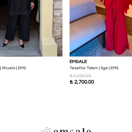
EMSALE
| Ahuela | EMS
Tesettür Takım | İlge | EMS
₺ 4,050.00
₺ 2,700.00