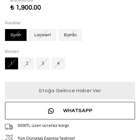
₺ 3,650.00
₺ 1,900.00
Renkler
Siyah
Lacivert
Bordo
Beden
1
2
3
4
Stoğa Gelince Haber Ver
WHATSAPP
5000TL üzeri ücretsiz kargo
Tüm Dünyaya Express Teslimat