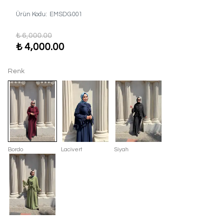
Ürün Kodu
:
EMSDG001
₺ 6,000.00
₺ 4,000.00
Renk
Bordo
Lacivert
Siyah