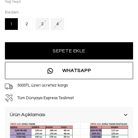
Yağ Yeşili
Beden
1
2
3
4
SEPETE EKLE
WHATSAPP
5000TL üzeri ücretsiz kargo
Tüm Dünyaya Express Teslimat
Ürün Açıklaması