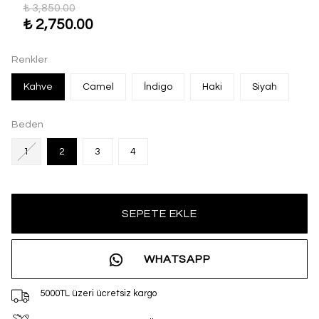
₺ 3,850.00
₺ 2,750.00
Renkler
Kahve
Camel
İndigo
Haki
Siyah
Beden
1
2
3
4
SEPETE EKLE
WHATSAPP
5000TL üzeri ücretsiz kargo