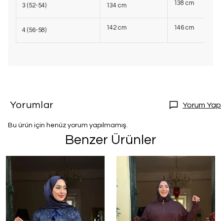
138 cm
3 (52-54)
134 cm
142 cm
146 cm
4 (56-58)
Yorumlar
Yorum Yap
Bu ürün için henüz yorum yapılmamış.
Benzer Ürünler