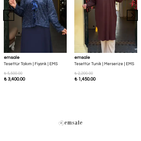
emsale
emsale
Tesettür Takım | Fiyonk | EMS
Tesettür Tunik | Merserize | EMS
₺ 5,500.00
₺ 2,200.00
₺ 3,400.00
₺ 1,450.00