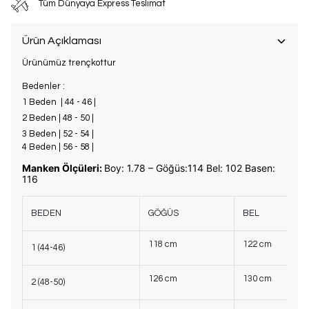
Tüm Dünyaya Express Teslimat
Ürün Açıklaması
Ürünümüz trençkottur
Bedenler :
1 Beden | 44 - 46 |
2 Beden | 48 - 50 |
3 Beden | 52 - 54 |
4 Beden | 56 - 58 |
Manken Ölçüleri:
Boy: 1.78 – Göğüs:114 Bel: 102 Basen:
116
BEDEN
GÖĞÜS
BEL
118 cm
122 cm
1 (44-46)
126 cm
130 cm
2 (48-50)