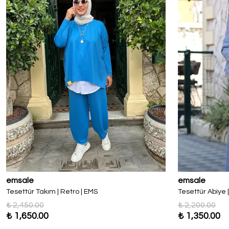
emsale
emsale
Tesettür Takım | Retro | EMS
Tesettür Abiye |
₺ 2,450.00
₺ 2,200.00
₺ 1,650.00
₺ 1,350.00