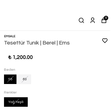
0
EMSALE
Tesettür Tunik | Berel | Ems
₺ 1,200.00
Beden
58
60
Renkler
Yağ Yeşili