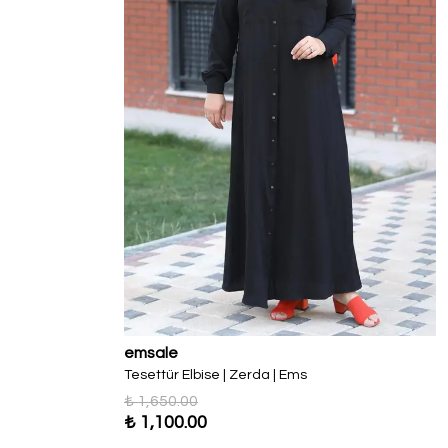
emsale
Tesettür Elbise | Zerda | Ems
₺ 1,650.00
₺ 1,100.00