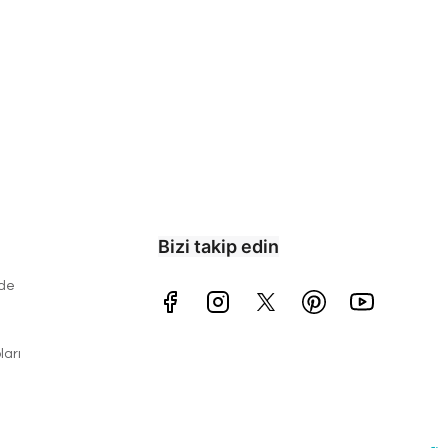
Bizi takip edin
ade
arı