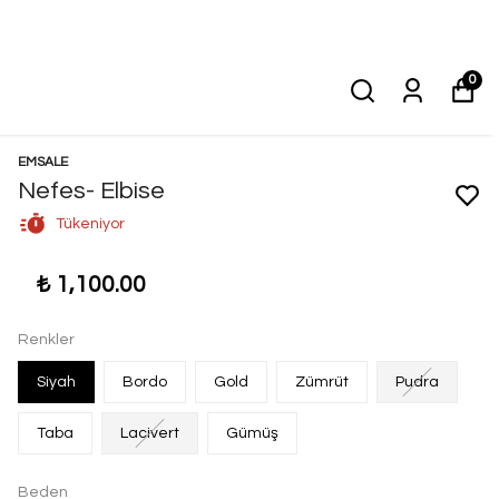
0
EMSALE
Nefes- Elbise
Tükeniyor
₺ 1,100.00
Renkler
Siyah
Bordo
Gold
Zümrüt
Pudra
Taba
Lacivert
Gümüş
Beden