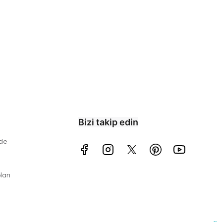
Bizi takip edin
ade
arı