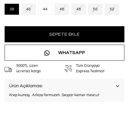
38
40
44
46
48
50
52
SEPETE EKLE
WHATSAPP
5000TL üzeri
Tüm Dünyaya
ücretsiz kargo
Express Teslimat
Ürün Açıklaması
Krep kumaş . Arkası fermuarlı. Seyyar kemer mevcut