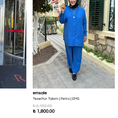
emsale
Tesettür Takım | Petro | EMS
₺ 2,450.00
₺ 1,800.00