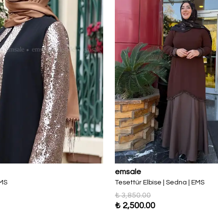
emsale
EMS
Tesettür Elbise | Sedna | EMS
₺ 3,850.00
₺ 2,500.00