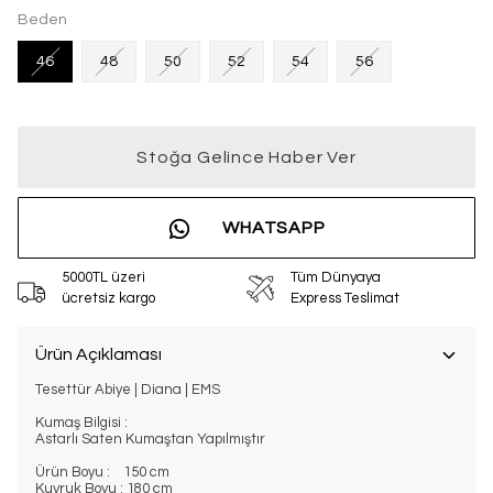
Beden
46
48
50
52
54
56
Stoğa Gelince Haber Ver
WHATSAPP
5000TL üzeri
Tüm Dünyaya
ücretsiz kargo
Express Teslimat
Ürün Açıklaması
Tesettür Abiye | Diana | EMS
Kumaş Bilgisi :
Astarlı Saten Kumaştan Yapılmıştır
Ürün Boyu : 150 cm
Kuyruk Boyu : 180 cm