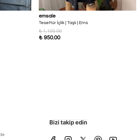
emsale
Tesettür İçlik | Taşlı | Ems
₺ 1,100.00
₺ 950.00
Bizi takip edin
ade