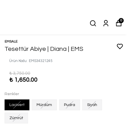
0
EMSALE
Tesettür Abiye | Diana | EMS
Ürün Kodu
:
EMS34321245
₺ 3,750.00
₺ 1,650.00
Renkler
Lacivert
Mürdüm
Pudra
Siyah
Zümrüt