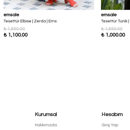
emsale
emsale
Tesettür Elbise | Zerda | Ems
Tesettür Tunik 
₺ 1,650.00
₺ 1,650.00
₺ 1,100.00
₺ 1,000.00
Kurumsal
Hesabım
Hakkımızda
Giriş Yap