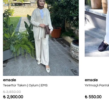
emsale
emsale
Tesettür Takım | Oylum | EMS
Yırtmaçlı Pant
₺ 3,850.00
₺ 2,900.00
₺ 550.00