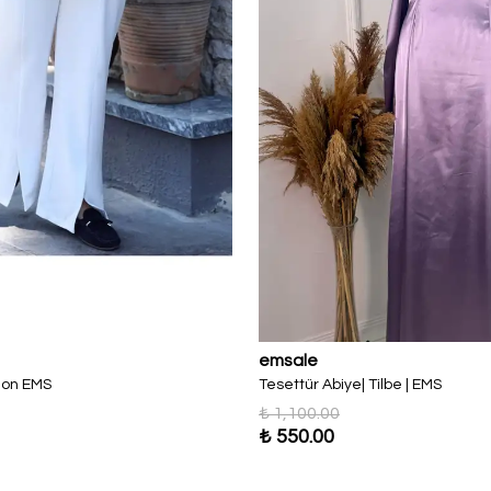
emsale
olon EMS
Tesettür Abiye| Tilbe | EMS
₺ 1,100.00
₺ 550.00