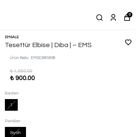
0
EMSALE
Tesettür Elbise | Diba | – EMS
Ürün Kodu
:
EMSDB85658
₺ 1,550.00
₺ 900.00
Beden
1
Renkler
Siyah