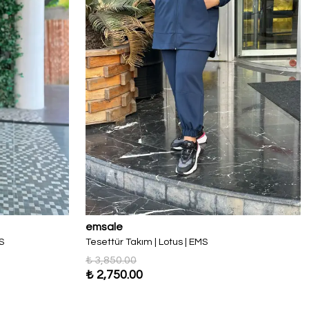
emsale
S
Tesettür Takım | Lotus | EMS
₺ 3,850.00
₺ 2,750.00