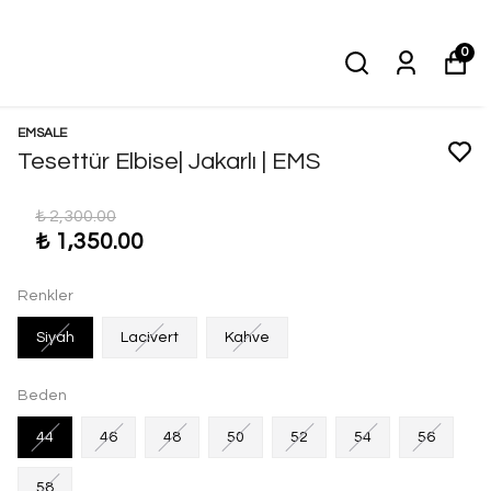
0
EMSALE
Tesettür Elbise| Jakarlı | EMS
₺ 2,300.00
₺ 1,350.00
Renkler
Siyah
Lacivert
Kahve
Beden
44
46
48
50
52
54
56
58