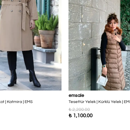
emsale
ot | Katmira | EMS
Tesettür Yelek | Kürklü Yelek | EM
₺ 2,200.00
₺ 1,100.00