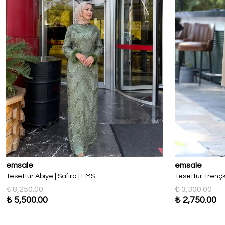
emsale
emsale
Tesettür Abiye | Safira | EMS
Tesettür Trençk
₺ 8,250.00
₺ 3,300.00
₺ 5,500.00
₺ 2,750.00