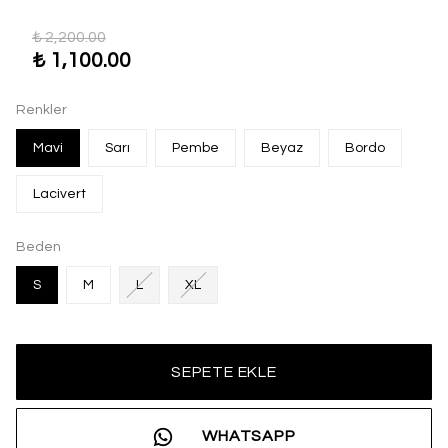
₺ 2,200.00
₺ 1,100.00
Renkler
Mavi
Sarı
Pembe
Beyaz
Bordo
Lacivert
Beden
S
M
L
XL
SEPETE EKLE
WHATSAPP