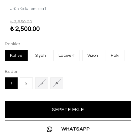
Ürün Kodu
:
emsela1
₺ 3,850.00
₺ 2,500.00
Renkler
Kahve
Siyah
Lacivert
Vizon
Haki
Beden
1
2
3
4
SEPETE EKLE
WHATSAPP