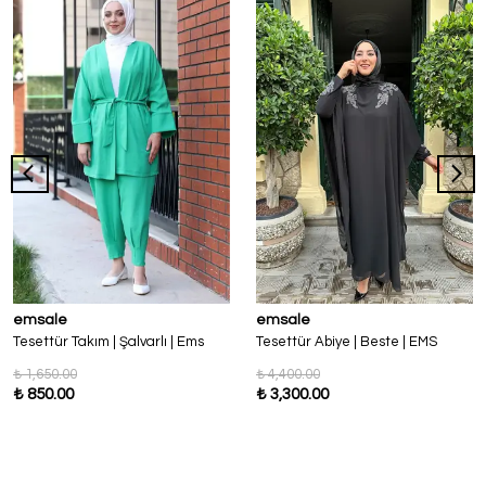
emsale
emsale
Tesettür Takım | Şalvarlı | Ems
Tesettür Abiye | Beste | EMS
₺ 1,650.00
₺ 4,400.00
₺ 850.00
₺ 3,300.00