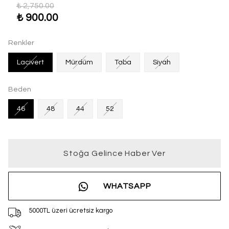
₺ 2,750.00
₺ 900.00
Renkler
Lacivert
Mürdüm
Taba
Siyah
Beden
46
48
44
52
Stoğa Gelince Haber Ver
WHATSAPP
5000TL üzeri ücretsiz kargo