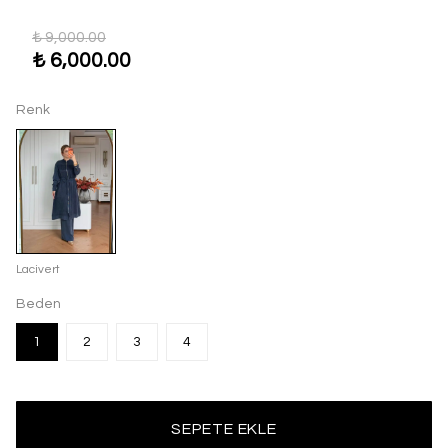
₺ 9,000.00
₺ 6,000.00
Renk
Lacivert
Beden
1
2
3
4
SEPETE EKLE