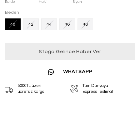
Bordo
Haki
Siyah
Beden
40
42
44
46
48
Stoğa Gelince Haber Ver
WHATSAPP
5000TL üzeri
Tüm Dünyaya
ücretsiz kargo
Express Teslimat