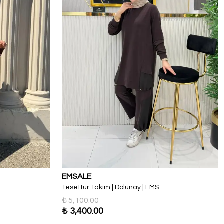
EMSALE
Tesettür Takım | Dolunay | EMS
₺ 5,100.00
₺ 3,400.00