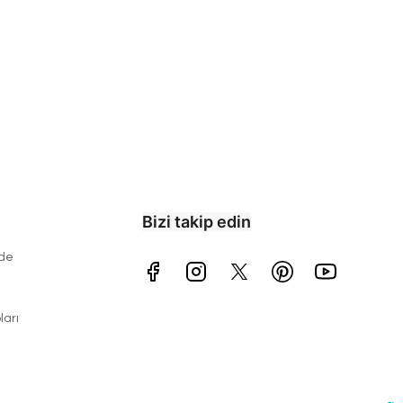
Bizi takip edin
ade
arı