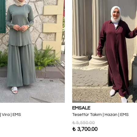
EMSALE
 Vira | EMS
Tesettür Takım | Hazan | EMS
₺ 5,550.00
₺ 3,700.00