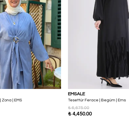
EMSALE
| Zona | EMS
Tesettür Ferace | Begüm | Ems
₺ 6,675.00
₺ 4,450.00