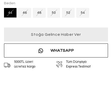
Beden
44
46
48
50
52
54
Stoğa Gelince Haber Ver
WHATSAPP
5000TL üzeri
Tüm Dünyaya
ücretsiz kargo
Express Teslimat