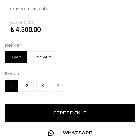
Ürün Kodu
:
emsdubai1
₺ 5,500.00
₺ 4,500.00
Renkler
Siyah
Lacivert
Beden
1
2
3
4
SEPETE EKLE
WHATSAPP