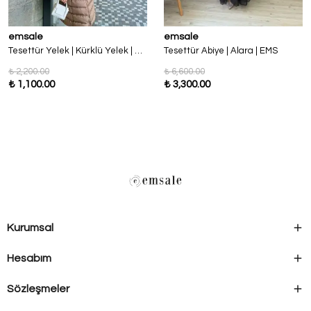
emsale
emsale
Tesettür Yelek | Kürklü Yelek | EMS
Tesettür Abiye | Alara | EMS
₺ 2,200.00
₺ 6,600.00
₺ 1,100.00
₺ 3,300.00
Kurumsal
Hesabım
Sözleşmeler