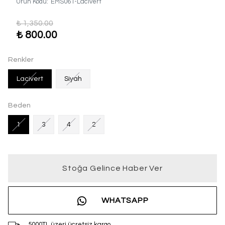
Ürün Kodu
:
EMS061-Lacivert
₺ 1,350.00
₺ 800.00
Renkler
Lacivert
Siyah
Beden
1
3
4
2
Stoğa Gelince Haber Ver
WHATSAPP
5000TL üzeri ücretsiz kargo