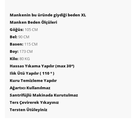
Mankenin bu üründe giydiği beden XL
Manken Beden Ölçüleri
Göğüs:
105 CM
Bel:
90 CM
Basen:
115 CM
Boy:
173 CM
Kilo:
80 KG
Hassas Yıkama Yapılır (max 30°)
Ilık Ütü Yapılır ( 110 ° )
Kuru Temizleme Yapılır
Ağartıcı Kullanılmaz
Santrifüjlü Makinada Kurutulmaz
Ters Çevirerek Yıkayınız
Tersten Ütüleyiniz