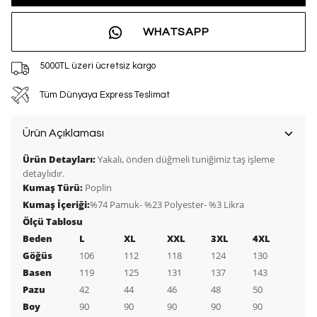
WHATSAPP
5000TL üzeri ücretsiz kargo
Tüm Dünyaya Express Teslimat
Ürün Açıklaması
Ürün Detayları:
Yakalı, önden düğmeli tuniğimiz taş işleme
detaylıdır.
Kumaş Türü:
Poplin
Kumaş İçeriği:
%74 Pamuk- %23 Polyester- %3 Likra
Ölçü Tablosu
Beden
L
XL
XXL
3XL
4XL
Göğüs
106
112
118
124
130
Basen
119
125
131
137
143
Pazu
42
44
46
48
50
Boy
90
90
90
90
90