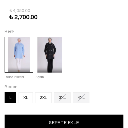
₺ 4,050.00
₺ 2,700.00
Renk
Bebe Mavisi
Siyah
Beden
L
XL
2XL
3XL
4XL
SEPETE EKLE