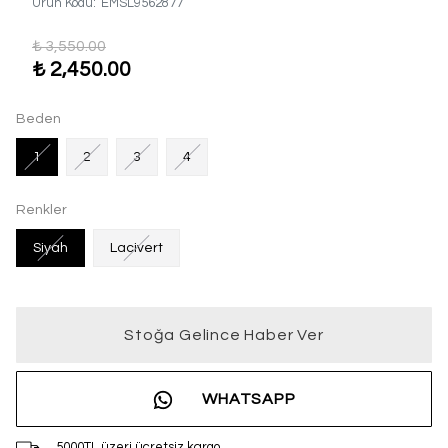
Ürün Kodu
:
EMSL9562877
₺ 3,550.00
₺ 2,450.00
Beden
1
2
3
4
Renkler
Siyah
Lacivert
Stoğa Gelince Haber Ver
WHATSAPP
5000TL üzeri ücretsiz kargo